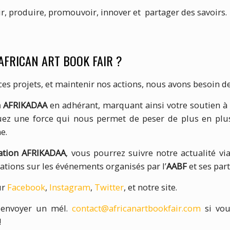
r, produire, promouvoir, innover et partager des savoirs.
l’AFRICAN ART BOOK FAIR ?
es projets, et maintenir nos actions, nous avons besoin de
n AFRIKADAA
en adhérant, marquant ainsi votre soutien à n
uez une force qui nous permet de peser de plus en plu
e.
ation AFRIKADAA
, vous pourrez suivre notre actualité vi
tations sur les événements organisés par l’
AABF
et ses par
ur
Facebook
,
Instagram
,
Twitter
, et notre site.
 envoyer un mél.
contact@africanartbookfair.com
si vou
!