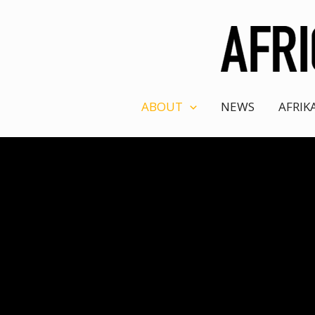
Aller
au
contenu
ABOUT
NEWS
AFRIK