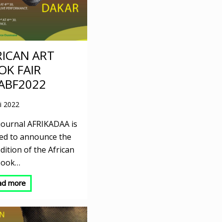
RICAN ART
OK FAIR
ABF2022
i 2022
journal AFRIKADAA is
lled to announce the
dition of the African
Book…
ad more