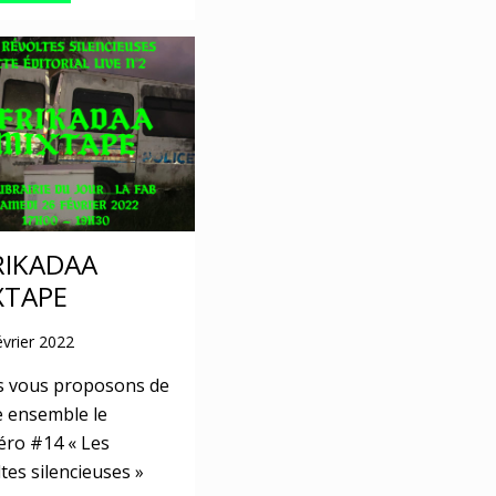
RIKADAA
XTAPE
évrier 2022
 vous proposons de
e ensemble le
ro #14 « Les
tes silencieuses »