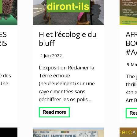
ES
H et l’écologie du
AF
IS
bluff
BO
#A
4 Juin 2022
9 Ma
L’exposition Réclamer la
e des
Terre échoue
The 
 Une
(heureusement) sur une
thri
caye cimentées sans
4th e
déchiffrer les os polis…
Art 
Read more
Re