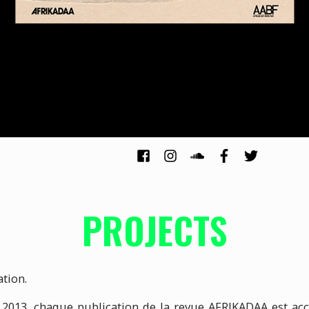
PROJECTS
tion.
n 2013, chaque publication de la revue AFRIKADAA est 