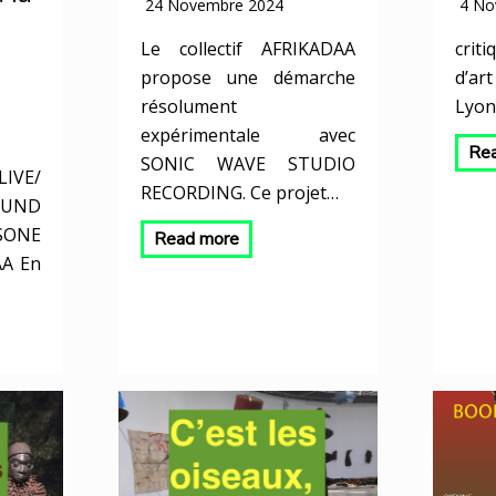
24 Novembre 2024
4 No
Le collectif AFRIKADAA
criti
propose une démarche
d’ar
résolument
Lyon
expérimentale avec
Re
SONIC WAVE STUDIO
IVE/
RECORDING. Ce projet…
OUND
SONE
Read more
AA En