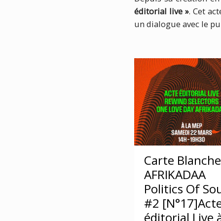
éditorial live »
. Cet ac
un dialogue avec le pub
Carte Blanche
AFRIKADAA
Politics Of S
#2 [N°17]Act
éditorial Live à