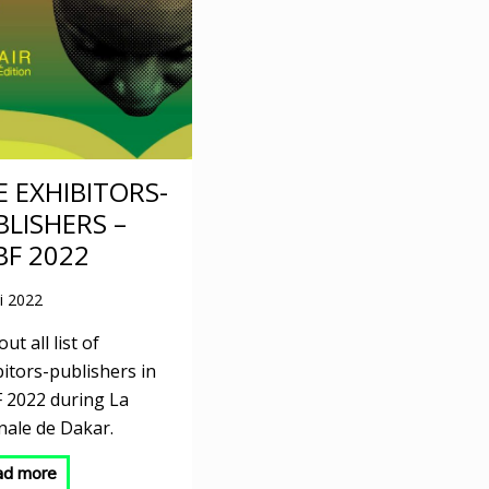
E EXHIBITORS-
BLISHERS –
BF 2022
i 2022
out all list of
bitors-publishers in
 2022 during La
nale de Dakar.
ad more