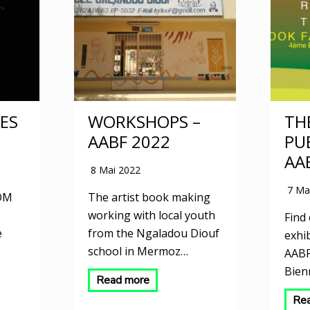
ES
WORKSHOPS –
TH
AABF 2022
PU
AA
8 Mai 2022
7 Ma
OM
The artist book making
working with local youth
Find 
e
from the Ngaladou Diouf
exhi
school in Mermoz…
AABF
Bien
Read more
Re