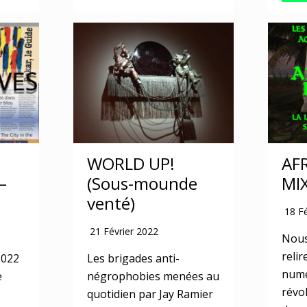
WORLD UP!
AF
–
(Sous-mounde
MI
venté)
18 F
21 Février 2022
Nous
relir
2022
Les brigades anti-
numé
e
négrophobies menées au
révol
quotidien par Jay Ramier