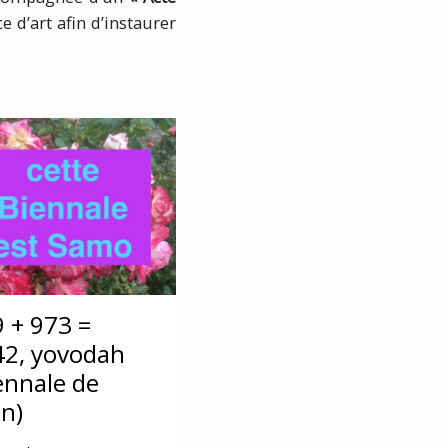
e d’art afin d’instaurer
 + 973 =
42, yovodah
ennale de
n)