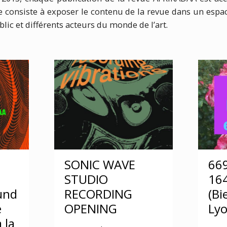
te consiste à exposer le contenu de la revue dans un espac
lic et différents acteurs du monde de l’art.
SONIC WAVE
669
STUDIO
16
ound
RECORDING
(Bi
e
OPENING
Lyo
 la