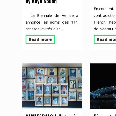
by Koyo Kouoh
En consenta
La Biennale de Venise a
contradictio
annoncé les noms des 111
French Theor
artistes invités à sa…
de Naomi Be
Read more
Read mo