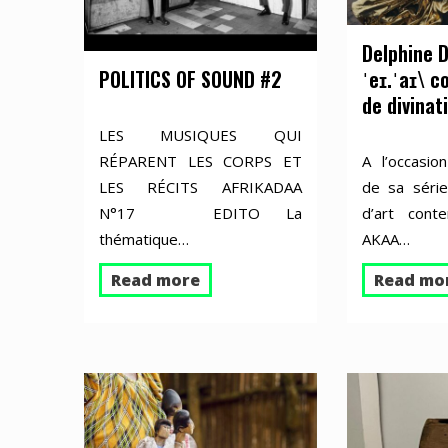
Delphine Di
POLITICS OF SOUND #2
ˈeɪ.ˈaɪ\ 
de divinat
LES MUSIQUES QUI
RÉPARENT LES CORPS ET
A l’occasio
LES RÉCITS AFRIKADAA
de sa série
N°17 EDITO La
d’art conte
thématique…
AKAA…
Read more
Read mo