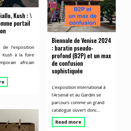
allo, Kush : \
comme portail
ion
Biennale de Venise 2024
: baratin pseudo-
n de l’exposition
profond (B2P) et un max
 Kush à la foire
de confusion
mporain africain
sophistiquée
re
L’exposition international à
l’Arsenal et au Gardini se
parcours comme un grand
catalogue ouvert donc…
Read more