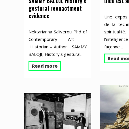
SAMMY BALOJI, History’s
Dieu est 
gestural reenactment
evidence
Une exposi
de la tech
Nektarianna Saliverou Phd of
spiritua
Contemporary Art –
l’intellige
Historian – Author SAMMY
façonne…
BALOJI, History’s gestural…
Read mo
Read more