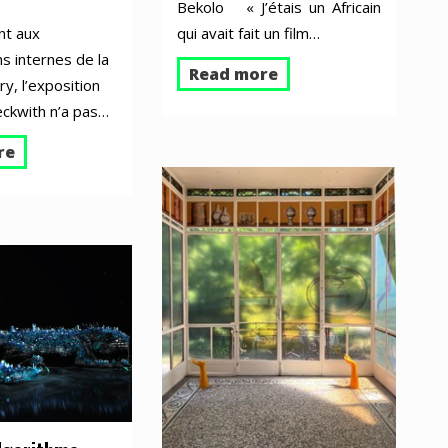
Bekolo « J’étais un Africain
nt aux
qui avait fait un film…
ns internes de la
Read more
y, l’exposition
ckwith n’a pas…
re