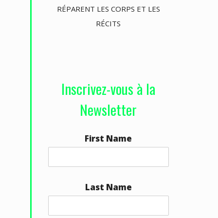
u
RÉPARENT LES CORPS ET LES
t
RÉCITS
/
b
a
s
Inscrivez-vous à la
p
Newsletter
o
u
r
First Name
a
u
g
Last Name
m
e