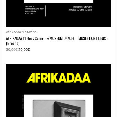
Afrikadaa Magazine
AFRIKADAA 11 Hors Série – « MUSEUM ON/OFF – MUSEE L’ONT L’EUX »
(Broché)
Le
Le
30,00
€
20,00
€
prix
prix
initial
actuel
était :
est :
30,00€.
20,00€.