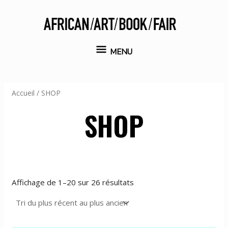
Aller
au
contenu
MENU
MENU
Accueil
/ SHOP
SHOP
Trié
Affichage de 1–20 sur 26 résultats
du
plus
récent
au
plus
ancien