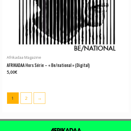
Afrikadaa Magazine
AFRIKADAA Hors Série – « Be/national » (Digital)
5,00
€
1
2
→