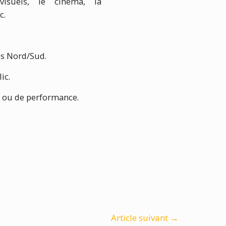
isuels, le cinéma, la
c.
es Nord/Sud.
ic.
on ou de performance.
Article suivant
→