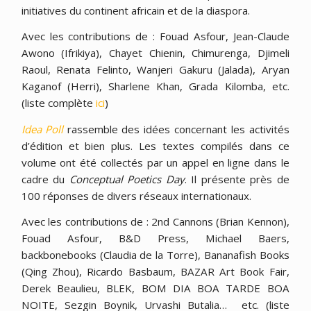
initiatives du continent africain et de la diaspora.
Avec les contributions de : Fouad Asfour, Jean-Claude
Awono (Ifrikiya), Chayet Chienin, Chimurenga, Djimeli
Raoul, Renata Felinto, Wanjeri Gakuru (Jalada), Aryan
Kaganof (Herri), Sharlene Khan, Grada Kilomba, etc.
(liste complète
ici
)
Idea Poll
rassemble des idées concernant les activités
d’édition et bien plus. Les textes compilés dans ce
volume ont été collectés par un appel en ligne dans le
cadre du
Conceptual Poetics Day
. Il présente près de
100 réponses de divers réseaux internationaux.
Avec les contributions de : 2nd Cannons (Brian Kennon),
Fouad Asfour, B&D Press, Michael Baers,
backbonebooks (Claudia de la Torre), Bananafish Books
(Qing Zhou), Ricardo Basbaum, BAZAR Art Book Fair,
Derek Beaulieu, BLEK, BOM DIA BOA TARDE BOA
NOITE, Sezgin Boynik, Urvashi Butalia… etc. (liste