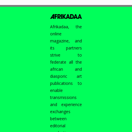
:
EXIL
PARISIEN
EN
Afrikadaa, the
CONVERSATION
online
AVEC
magazine, and
MARGAUX
its partners
HUILLE…
strive to
federate all the
african and
diasporic art
publications to
enable
transmissions
and experience
exchanges
between
editorial