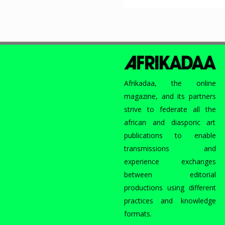
ART
IN
DESIGN
–
AFRO
POLIS
INVITE
Afrikadaa, the online
AFRIKADAA,
magazine, and its partners
4
strive to federate all the
OCTOBRE
african and diasporic art
2013
publications to enable
transmissions and
experience exchanges
between editorial
productions using different
practices and knowledge
formats.