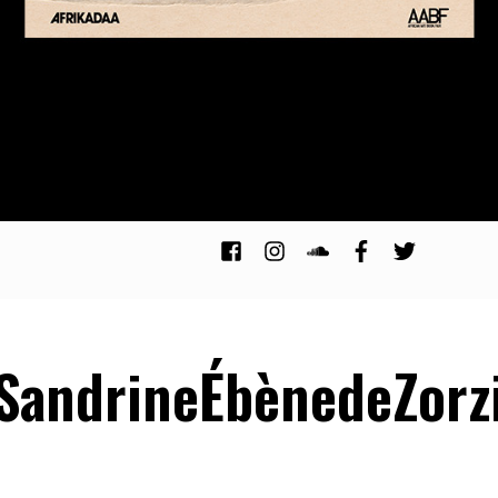
SandrineÉbènedeZorz