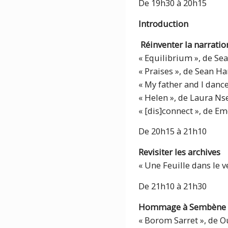
De 19h30 à 20h15
Introduction
Réinventer la narratio
« Equilibrium », de Sea
« Praises », de Sean Har
« My father and I danc
« Helen », de Laura Ns
« [dis]connect », de E
De 20h15 à 21h10
Revisiter les archives
« Une Feuille dans le v
De 21h10 à 21h30
Hommage à Sembène
« Borom Sarret », de 