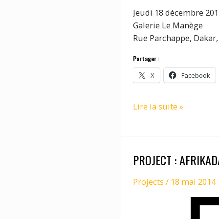
Jeudi 18 décembre 2014
Galerie Le Manège
Rue Parchappe, Dakar,
Partager :
X
Facebook
PROJECT
Lire la suite »
:
AFRIKADAA
–
PROJECT : AFRIKA
IMAGE
EN
Projects
/
18 mai 2014
MOUVEMENT
@
DAKAR,