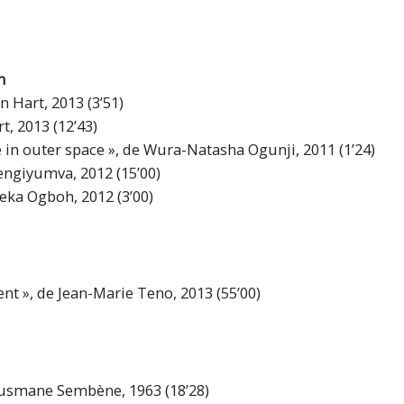
n
n Hart, 2013 (3’51)
t, 2013 (12’43)
e in outer space », de Wura-Natasha Ogunji, 2011 (1’24)
engiyumva, 2012 (15’00)
meka Ogboh, 2012 (3’00)
ent », de Jean-Marie Teno, 2013 (55’00)
Ousmane Sembène, 1963 (18’28)