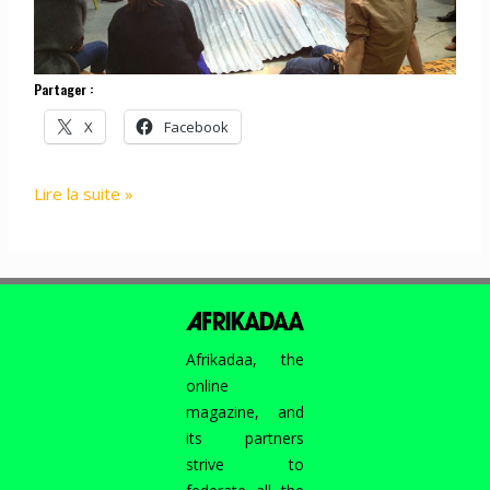
Partager :
X
Facebook
PROJECT
Lire la suite »
:
AFRIKADAA
–
CARTE
BLANCHE
@
Afrikadaa, the
PALAIS
online
DE
magazine, and
TOKYO,
its partners
5
strive to
JUIN