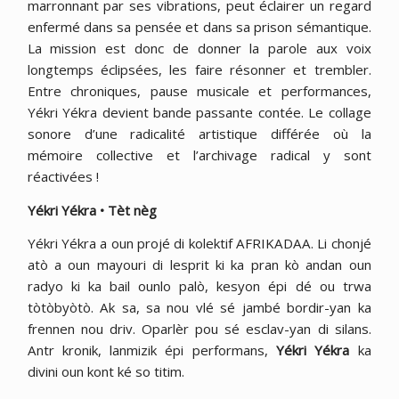
marronnant par ses vibrations, peut éclairer un regard
enfermé dans sa pensée et dans sa prison sémantique.
La mission est donc de donner la parole aux voix
longtemps éclipsées, les faire résonner et trembler.
Entre chroniques, pause musicale et performances,
Yékri Yékra devient bande passante contée. Le collage
sonore d’une radicalité artistique différée où la
mémoire collective et l’archivage radical y sont
réactivées !
Yékri Yékra • Tèt nèg
Yékri Yékra a oun projé di kolektif AFRIKADAA. Li chonjé
atò a oun mayouri di lesprit ki ka pran kò andan oun
radyo ki ka bail ounlo palò, kesyon épi dé ou trwa
tòtòbyòtò. Ak sa, sa nou vlé sé jambé bordir-yan ka
frennen nou driv. Oparlèr pou sé esclav-yan di silans.
Antr kronik, lanmizik épi performans,
Yékri Yékra
ka
divini oun kont ké so titim.