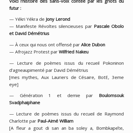
Voici l’histoire des sans-voix contée par les griots du
futur :
— Yékri Yékra de
Jony Lerond
— Manifeste Révoltes silencieuses par
Pascale Obolo
et David Démétrius
— À ceux qui nous ont offensé par
Alice Dubon
— Afrojazz Protest par
Wilfried Nakeu
— Lecture de poèmes issus du recueil Pokoninon
d’agneaupimenté par David Démétrius
[mes mythes, Aux Lauriers de Césaire, BotE, 3eme
eye]
— Génération 1 et demie par
Boulomsouk
Svadphaiphane
— Lecture de poèmes issus du recueil de Raymond
Charlotte par
Paul-Aimé William
[A fleur a gout di san an ba soley a, Bombkape
te,