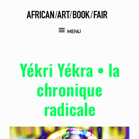
Aller
au
contenu
MENU
MENU
Yékri Yékra • la
chronique
radicale