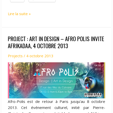
PROJECT
Lire la suite »
:
AFRIKADAA
PRÉSENTE
PROJECT : ART IN DESIGN – AFRO POLIS INVITE
UN
ACTE
AFRIKADAA, 4 OCTOBRE 2013
ÉDITORIAL
Projects
/
4 octobre 2013
LIVE
@
MAISON
REVUE
NOIRE,
18
OCTOBRE
2013
Afro-Polis est de retour à Paris jusqu’au 8 octobre
2013. Cet événement culturel, initié par Pierre-