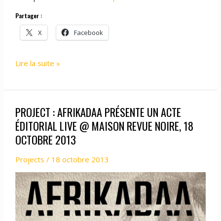
Partager :
X
Facebook
PROJECT
Lire la suite »
:
AFRIKADAA
@
PROJECT : AFRIKADAA PRÉSENTE UN ACTE
MAC/VAL,
27
ÉDITORIAL LIVE @ MAISON REVUE NOIRE, 18
OCTOBRE
OCTOBRE 2013
2013
Projects
/
18 octobre 2013