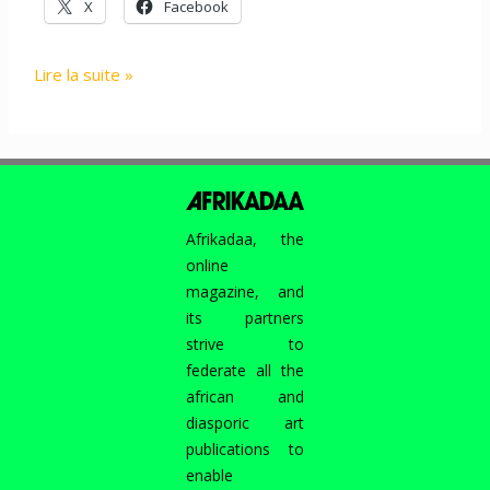
X
Facebook
PROJECT
Lire la suite »
:
ART
IN
DESIGN
–
AFRO
Afrikadaa, the
POLIS
online
INVITE
magazine, and
AFRIKADAA,
its partners
4
strive to
OCTOBRE
federate all the
2013
african and
diasporic art
publications to
enable