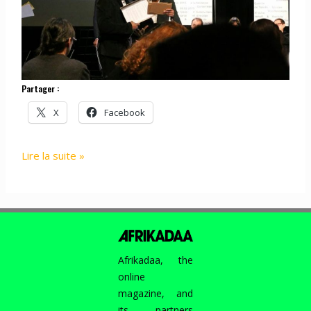
Partager :
X
Facebook
PROJECT
Lire la suite »
:
AFRIKADAA
@
LABORATOIRES
D’AUBERVILLIERS,
8
Afrikadaa, the
FÉVRIER
online
2015
magazine, and
its partners