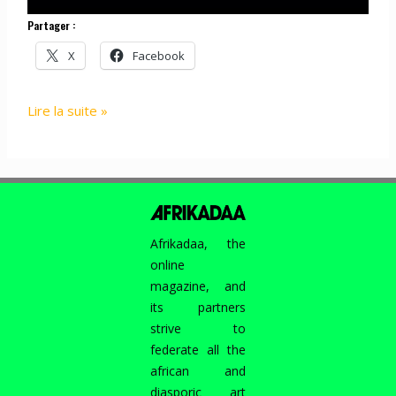
Partager :
X
Facebook
Appel
Lire la suite »
à
contributions
AFRIKADAA
:
«
Racisme,
Afrikadaa, the
silence,
online
mobilisation…
magazine, and
Où
its partners
en
strive to
sont
federate all the
les
african and
écoles
diasporic art