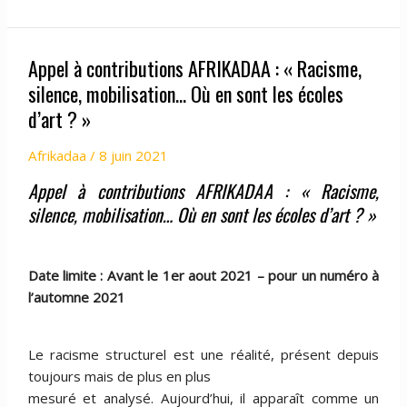
contributions
AFRIKADAA
Appel à contributions AFRIKADAA : « Racisme,
:
«
silence, mobilisation… Où en sont les écoles
Racisme,
d’art ? »
silence,
mobilisation…
Afrikadaa
/
8 juin 2021
Où
Appel à contributions AFRIKADAA : « Racisme,
en
silence, mobilisation… Où en sont les écoles d’art ? »
sont
les
écoles
Date limite : Avant le 1er aout 2021 – pour un numéro à
d’art
l’automne 2021
?
»
Le racisme structurel est une réalité, présent depuis
toujours mais de plus en plus
mesuré et analysé. Aujourd’hui, il apparaît comme un