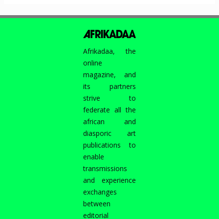
premier
ni
le
dernier.
Afrikadaa, the
online
magazine, and
its partners
strive to
federate all the
african and
diasporic art
publications to
enable
transmissions
and experience
exchanges
between
editorial