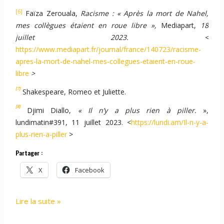
[6]
Faïza Zerouala,
Racisme : « Après la mort de Nahel,
mes collègues étaient en roue libre »,
Mediapart,
18
juillet 2023. <
https://www.mediapart.fr/journal/france/140723/racisme-
apres-la-mort-de-nahel-mes-collegues-etaient-en-roue-
libre
>
[7]
Shakespeare, Romeo et Juliette.
[8]
Djimi Diallo,
« Il n’y a plus rien à piller.
»,
lundimatin#391, 11 juillet 2023. <
https://lundi.am/Il-n-y-a-
plus-rien-a-piller
>
Partager :
X
Facebook
Ni
Lire la suite »
le