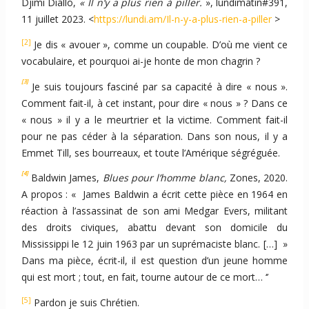
Djimi Diallo,
« Il n’y a plus rien à piller.
», lundimatin#391,
11 juillet 2023. <
https://lundi.am/Il-n-y-a-plus-rien-a-piller
>
[2]
Je dis « avouer », comme un coupable. D’où me vient ce
vocabulaire, et pourquoi ai-je honte de mon chagrin ?
[3]
Je suis toujours fasciné par sa capacité à dire « nous ».
Comment fait-il, à cet instant, pour dire « nous » ? Dans ce
« nous » il y a le meurtrier et la victime. Comment fait-il
pour ne pas céder à la séparation. Dans son nous, il y a
Emmet Till, ses bourreaux, et toute l’Amérique ségréguée.
[4]
Baldwin James,
Blues pour l’homme blanc,
Zones, 2020.
A propos : « James Baldwin a écrit cette pièce en 1964 en
réaction à l’assassinat de son ami Medgar Evers, militant
des droits civiques, abattu devant son domicile du
Mississippi le 12 juin 1963 par un suprémaciste blanc. […] »
Dans ma pièce, écrit-il, il est question d’un jeune homme
qui est mort ; tout, en fait, tourne autour de ce mort… ‘’
[5]
Pardon je suis Chrétien.