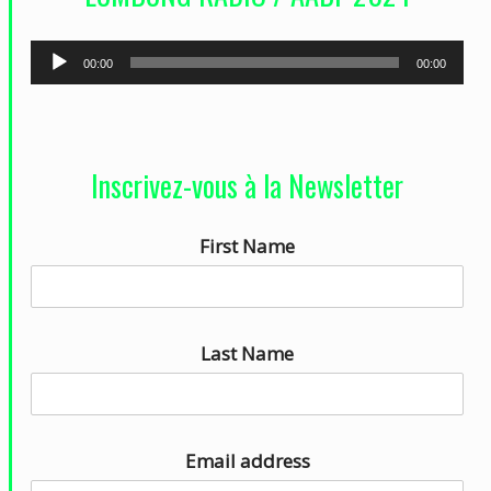
o
L
00:00
00:00
e
c
t
Inscrivez-vous à la Newsletter
e
u
First Name
r
a
u
d
Last Name
i
o
Email address