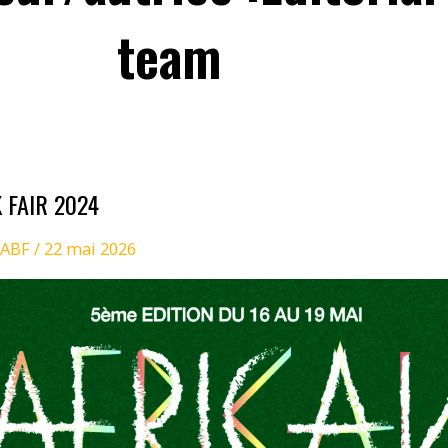
team
 FAIR 2024
AABF
/
22 mai 2026