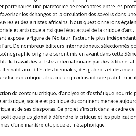
et partenaires une plateforme de rencontres entre les pro
 de favoriser les échanges et la circulation des savoirs dans un
uvres et des artistes africains. Nous questionnerons égalem
iale et artistique ainsi que l’état actuel de la critique d’art .
expose la figure de l’éditeur, l’acteur le plus indépendant 
l’art. De nombreux éditeurs internationaux sélectionnés pou
cénographie originale seront mis en avant dans cette 5ème é
lic le travail des artistes internationaux par des éditions a
alternatif aux côtés des biennales, des galeries et des musée
 production critique africaine en produisant une plateforme i
tion de contenu critique, d’analyse et d’esthétique nourrie
 artistique, sociale et politique du continent menace aujour
ique et de ses diasporas. Ce projet s’inscrit dans le cadre de
olitique plus global à défendre la critique et les publicatio
finies d’une manière utopique et métaphorique.