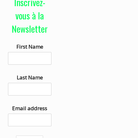
Inscrivez-
e
i
u
s
vous à la
r
e
Newsletter
a
z
u
l
First Name
d
e
i
s
o
f
l
Last Name
è
c
h
Email address
e
s
h