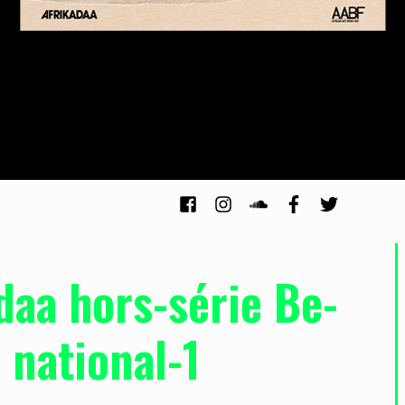
daa hors-série Be-
national-1