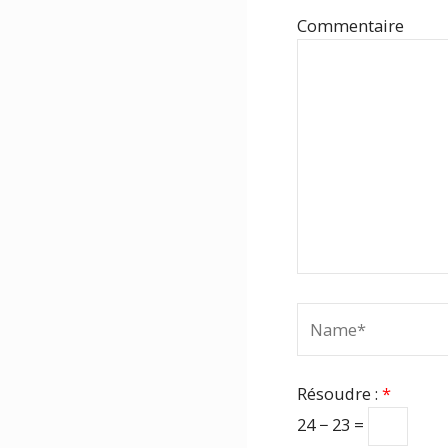
Com
Name*
Résoudre :
*
24 − 23 =