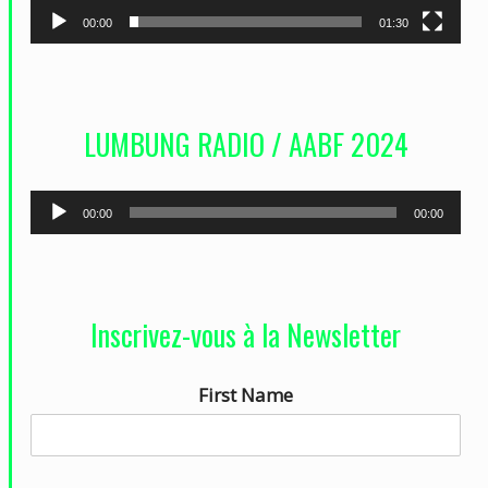
r
00:00
01:30
v
i
d
LUMBUNG RADIO / AABF 2024
é
o
L
00:00
00:00
e
c
t
Inscrivez-vous à la Newsletter
e
u
First Name
r
a
u