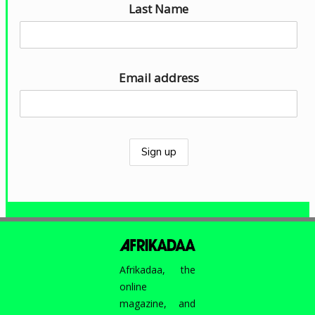
d
Last Name
i
o
Email address
Afrikadaa, the
online
magazine, and