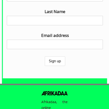
u
d
Last Name
i
o
Email address
Afrikadaa, the
online