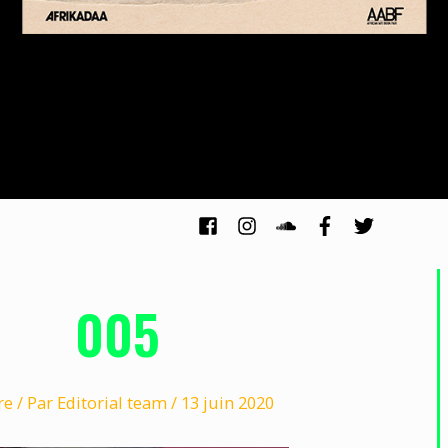
005
re
/ Par
Editorial team
/
13 juin 2020