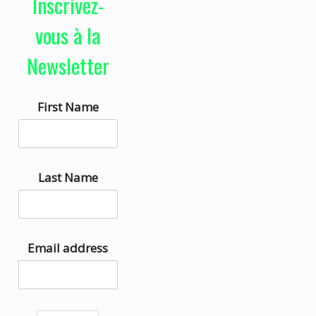
Inscrivez-
e
i
u
s
vous à la
r
e
Newsletter
a
z
u
l
First Name
d
e
i
s
o
f
l
Last Name
è
c
h
Email address
e
s
h