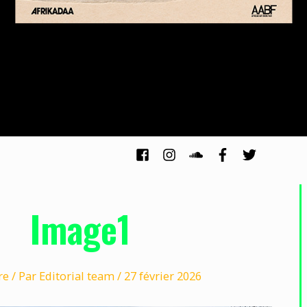
Image1
re
/ Par
Editorial team
/
27 février 2026