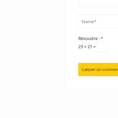
Name*
Résoudre :
*
23 × 21 =