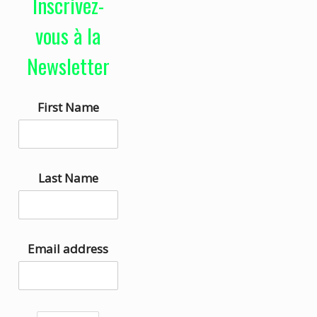
Inscrivez-
e
i
u
s
vous à la
r
e
Newsletter
a
z
u
l
First Name
d
e
i
s
o
f
l
Last Name
è
c
h
Email address
e
s
h