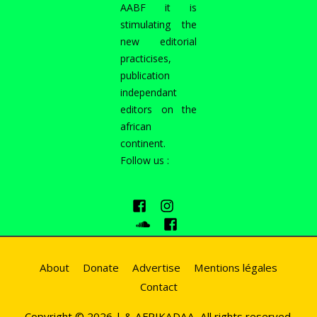
AABF it is
stimulating the
new editorial
practicises,
publication
independant
editors on the
african
continent.
Follow us :
About
Donate
Advertise
Mentions légales
Contact
Copyright © 2026 |
& AFRIKADAA, All rights reserved.