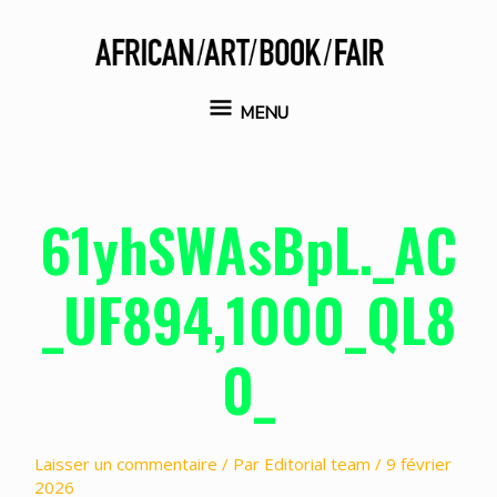
Aller
au
contenu
MENU
MENU
61yhSWAsBpL._AC
_UF894,1000_QL8
0_
Laisser un commentaire
/ Par
Editorial team
/
9 février
2026