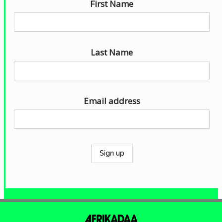
First Name
r
a
u
d
Last Name
i
o
Email address