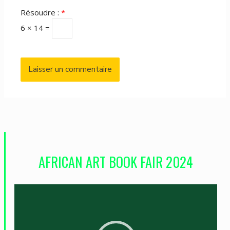
Résoudre :
*
6 × 14 =
AFRICAN ART BOOK FAIR 2024
L
e
c