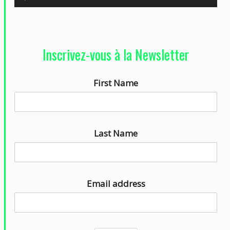
e
c
t
Inscrivez-vous à la Newsletter
e
u
First Name
r
a
u
d
Last Name
i
o
Email address