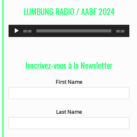
d
LUMBUNG RADIO / AABF 2024
é
o
L
00:00
00:00
e
c
t
Inscrivez-vous à la Newsletter
e
u
First Name
r
a
u
d
Last Name
i
o