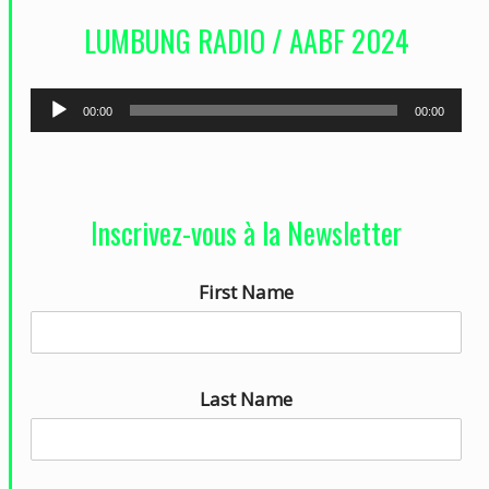
d
LUMBUNG RADIO / AABF 2024
é
o
L
00:00
00:00
e
c
t
Inscrivez-vous à la Newsletter
e
u
First Name
r
a
u
d
Last Name
i
o