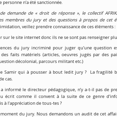
e personne n’a été sanctionnée.
 de demande de « droit de réponse », le collectif AFRI
des membres du jury et des questions à propos de cet 
timidation, veillez prendre connaissance de ces éléments :
ier sur le site internet donc ils ne se sont pas renseigner pl
tences du jury incriminé pour juger qu’une question 
es faits matériels (articles, oeuvres jugés par des pair
estion décolonial, parcours militant etc.)
de Samir qui à pousser à bout ledit jury ? La fragilité 
de cas.
er a informé le directeur pédagogique, n’y a-t-il pas de p
 écrit comme il convent à la suite de ce genre d’in
 à l’appréciation de tous-tes ?
u moment du jury. Nous demandons un audit de cet affaire