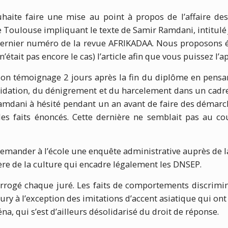
ouhaite faire une mise au point à propos de l’affaire de
 Toulouse impliquant le texte de Samir Ramdani, intitul
dernier numéro de la revue AFRIKADAA. Nous proposons é
n’était pas encore le cas) l’article afin que vous puissez l’a
on témoignage 2 jours après la fin du diplôme en pensan
midation, du dénigrement et du harcelement dans un cadre 
amdani à hésité pendant un an avant de faire des démarch
les faits énoncés. Cette dernière ne semblait pas au co
mander à l’école une enquête administrative auprès de l
re de la culture qui encadre légalement les DNSEP.
terrogé chaque juré. Les faits de comportements discrimi
ry à l’exception des imitations d’accent asiatique qui ont
, qui s’est d’ailleurs désolidarisé du droit de réponse.