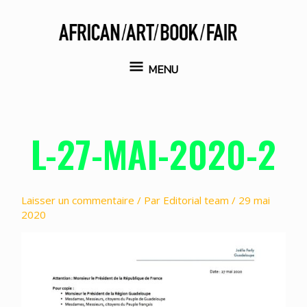
Aller
au
contenu
MENU
MENU
L-27-MAI-2020-2
Laisser un commentaire
/ Par
Editorial team
/
29 mai
2020