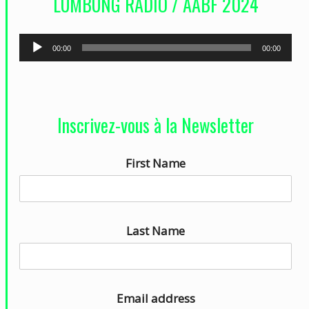
LUMBUNG RADIO / AABF 2024
é
o
L
00:00
00:00
e
c
t
Inscrivez-vous à la Newsletter
e
u
First Name
r
a
u
d
Last Name
i
o
Email address