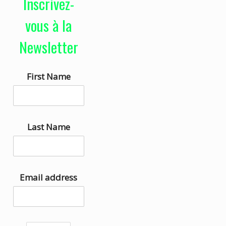
Inscrivez-
e
i
u
s
vous à la
r
e
Newsletter
a
z
u
l
First Name
d
e
i
s
o
f
l
Last Name
è
c
h
Email address
e
s
h