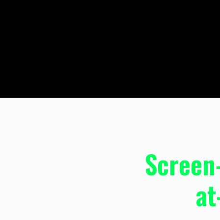
Screen
at