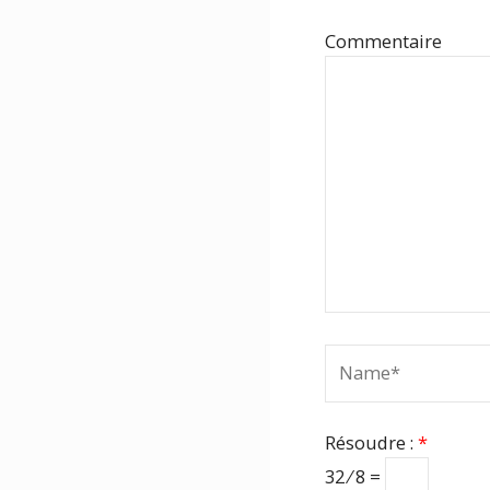
Com
Name*
Résoudre :
*
32 ⁄ 8 =