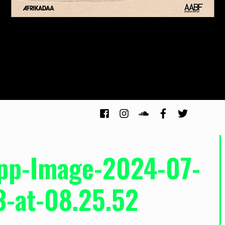
pp-Image-2024-07-
3-at-08.25.52