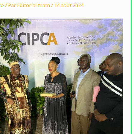
re
/ Par
Editorial team
/
14 août 2024