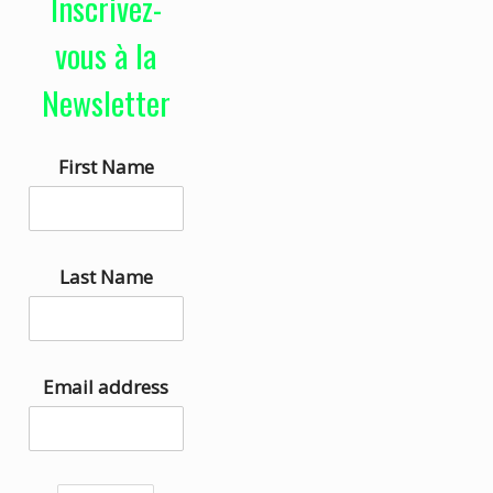
Inscrivez-
e
i
u
s
vous à la
r
e
Newsletter
a
z
u
l
First Name
d
e
i
s
o
f
l
Last Name
è
c
h
Email address
e
s
h