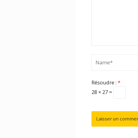
Name*
Résoudre :
*
28 × 27 =