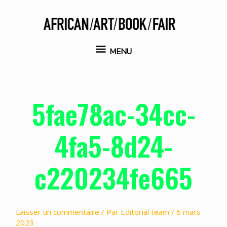
Aller
au
contenu
MENU
MENU
5fae78ac-34cc-
4fa5-8d24-
c220234fe665
Laisser un commentaire
/ Par
Editorial team
/
6 mars
2023