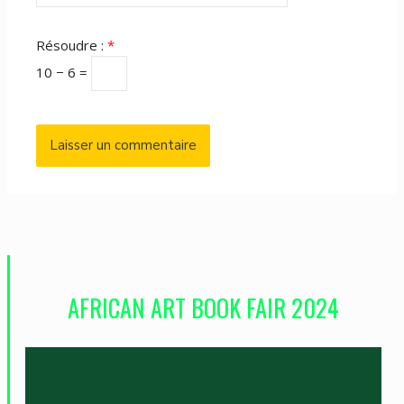
Résoudre :
*
10 − 6 =
AFRICAN ART BOOK FAIR 2024
L
e