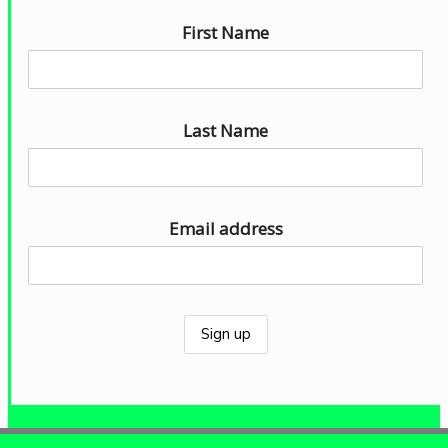
u
First Name
r
a
u
d
Last Name
i
o
Email address