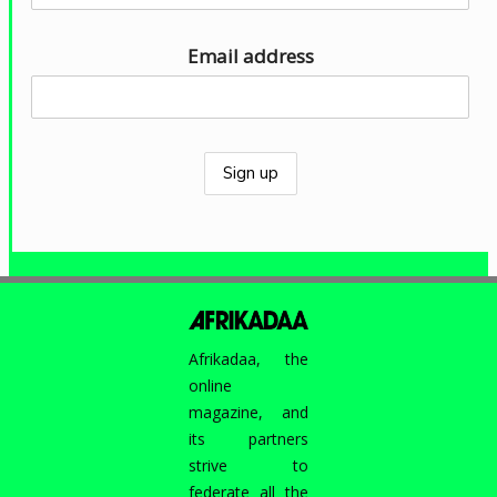
o
Email address
Afrikadaa, the
online
magazine, and
its partners
strive to
federate all the