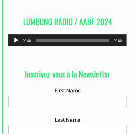
i
d
LUMBUNG RADIO / AABF 2024
é
o
L
00:00
00:00
e
c
t
Inscrivez-vous à la Newsletter
e
u
First Name
r
a
u
d
Last Name
i