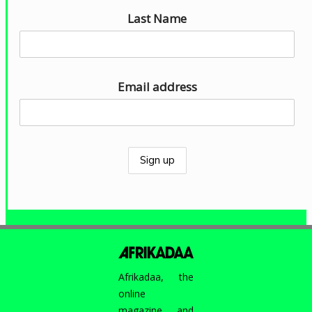
d
Last Name
i
o
Email address
Afrikadaa, the
online
magazine, and