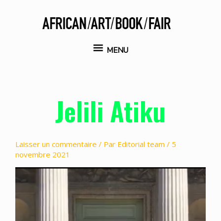
Aller
au
contenu
MENU
MENU
Jelili Atiku
Laisser un commentaire
/ Par
Editorial team
/
5
novembre 2021