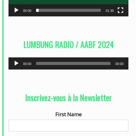
r
00:00
01:30
v
i
d
LUMBUNG RADIO / AABF 2024
é
o
L
00:00
00:00
e
c
t
Inscrivez-vous à la Newsletter
e
u
First Name
r
a
u