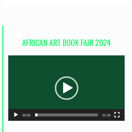
AFRICAN ART BOOK FAIR 2024
L
e
c
t
e
u
r
00:00
01:30
v
i