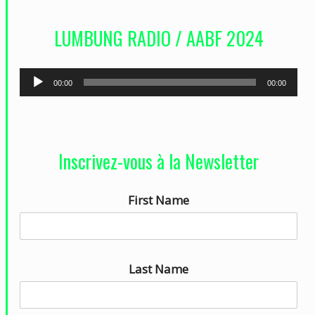
d
LUMBUNG RADIO / AABF 2024
é
o
L
00:00
00:00
e
c
t
Inscrivez-vous à la Newsletter
e
u
First Name
r
a
u
d
Last Name
i
o