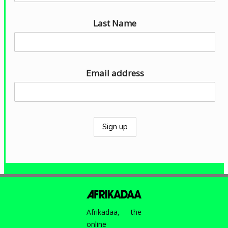
u
d
Last Name
i
o
Email address
Afrikadaa, the
online