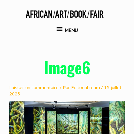
Aller
au
contenu
MENU
MENU
Image6
Laisser un commentaire
/ Par
Editorial team
/
15 juillet
2025