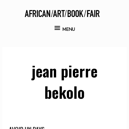
Aller
au
contenu
MENU
MENU
jean pierre
bekolo