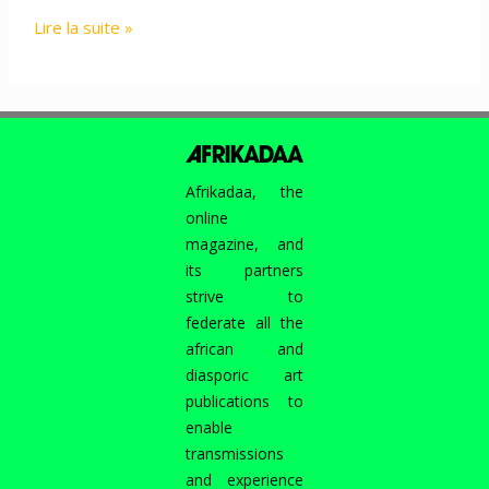
AVOIR
Lire la suite »
UN
PAYS
Afrikadaa, the
online
magazine, and
its partners
strive to
federate all the
african and
diasporic art
publications to
enable
transmissions
and experience