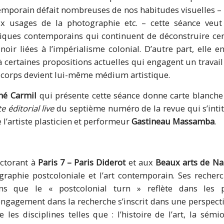
emporain défait nombreuses de nos habitudes visuelles – 
aux usages de la photographie etc. – cette séance veut
tiques contemporains qui continuent de déconstruire cer
ir liées à l’impérialisme colonial. D’autre part, elle 
 à certaines propositions actuelles qui engagent un travail
e corps devient lui-même médium artistique.
hé Carmil
qui présente cette séance donne carte blanche
e éditorial live
du septième numéro de la revue qui s’inti
e l’artiste plasticien et performeur
Gastineau Massamba
.
ctorant à
Paris 7 – Paris Diderot
et aux
Beaux arts de Na
ographie postcoloniale et l’art contemporain. Ses recher
ns que le « postcolonial turn » reflète dans les p
gagement dans la recherche s’inscrit dans une perspectiv
ie les disciplines telles que : l’histoire de l’art, la sémio