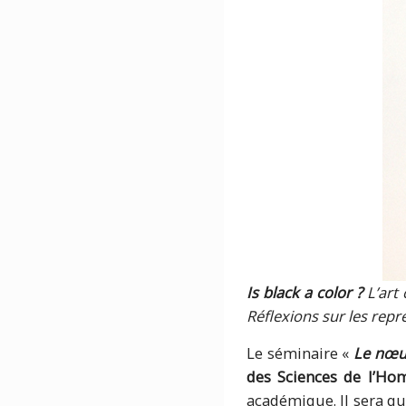
Is black a color ?
L’art
Réflexions sur les repr
Le séminaire «
Le nœud
des Sciences de l’H
académique. Il sera que