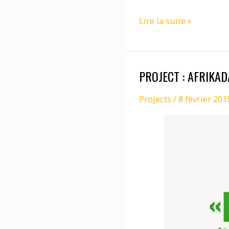
PROJECT
Lire la suite »
:
AFRIKADAA
–
PROJECT : AFRIKAD
IS
BLACK
Projects
/
8 février 201
A
COLOR
?
CARTE
BLANCHE
À
AFRIKADAA
@
FMSH,
12