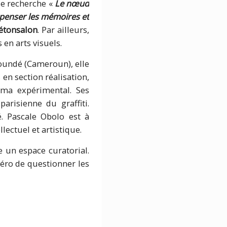
de recherche «
Le nœud
epenser les mémoires et
étonsalon
. Par ailleurs,
en arts visuels.
aoundé (Cameroun), elle
 en section réalisation,
éma expérimental. Ses
risienne du graffiti.
ité. Pascale Obolo est à
lectuel et artistique.
un espace curatorial.
méro de questionner les