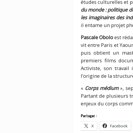
études culturelles et 
du monde : politique d
les imaginaires des in
il entame un projet ph
Pascale Obolo
est réda
vit entre Paris et Yaou
puis obtient un mast
premiers films docum
Activiste, son travail 
l’origine de la structu
«
Corps médium
», se
Partant de plusieurs t
enjeux du corps comme
Partager :
X
Facebook