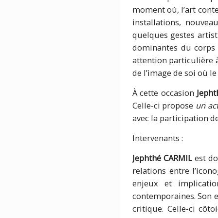
moment où, l’art cont
installations, nouve
quelques gestes artis
dominantes du corps no
attention particulière
de l’image de soi où l
À cette occasion
Jepht
Celle-ci propose
un act
avec la participation d
Intervenants :
Jephthé CARMIL
est do
relations entre l’icon
enjeux et implicatio
contemporaines. Son en
critique. Celle-ci côto