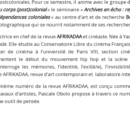
postcoloniales. Pour ce semestre, il anime avec le groupe 
u corps (post)colonial
» le séminaire «
Archives en écho : r
dépendances coloniales
» au centre d’art et de recherche
B
otographique qui se nourrit notamment de ses recherches 
ctrice en chef de la revue
AFRIKADAA
et cinéaste. Née à Y
ndé. Elle étudie au Conservatoire Libre du cinéma Français
er de cinéma à l’université de Paris VIII, section cin
entent le début du mouvement hip hop et la scène pa
interroge les mémoires, l’identité, l’exil(é/e), l’invisibil
re AFRIKADAA, revue d’art contemporain et laboratoire intel
ptième numéro de la revue AFRIKADAA, est conçu comme 
ravaux d’artistes, Pascale Obolo propose à travers ce nu
 outil de pensée.