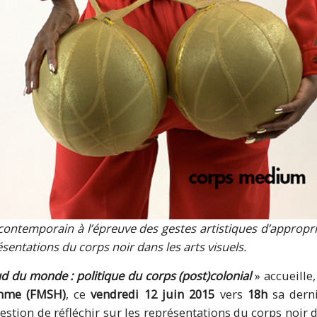
 contemporain à l’épreuve des gestes artistiques d’appropri
ésentations du corps noir dans les arts visuels.
 du monde : politique du corps (post)colonial
» accueille,
omme (FMSH)
, ce
vendredi 12 juin 2015
vers
18h
sa derni
stion de réfléchir sur les représentations du corps noir d