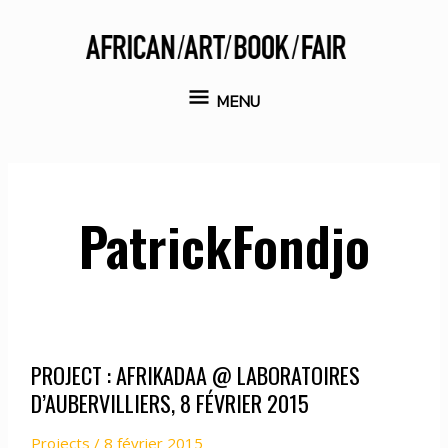
Aller
au
contenu
MENU
MENU
PatrickFondjo
PROJECT : AFRIKADAA @ LABORATOIRES
D’AUBERVILLIERS, 8 FÉVRIER 2015
Projects
/
8 février 2015