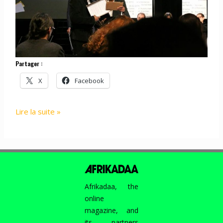
Partager :
X
Facebook
PROJECT
Lire la suite »
:
AFRIKADAA
@
LABORATOIRES
D’AUBERVILLIERS,
8
Afrikadaa, the
FÉVRIER
online
2015
magazine, and
its partners