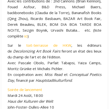
Avec les contributions de : 2nd Cannons (Brian Kennon),
Fouad Asfour, B&D Press, Michael Baers,
backbonebooks (Claudia de la Torre), Bananafish Books
(Qing Zhou), Ricardo Basbaum, BAZAR Art Book Fair,
Derek Beaulieu, BLEK, BOM DIA BOA TARDE BOA
NOITE, Sezgin Boynik, Urvashi Butalia… etc. (liste
complète
ici
)
Sur le
toit-terrasse de HKW
, les éditeurs
de
Decolonizing Art Book Fairs
feront un état des lieux
du champ de l’art et de l’édition.
Avec Pascale Obolo, Parfait Tabapsi, Yaiza Camps,
Moritz Grünke et Michalis Pichler.
En coopération avec
Miss Read
et
Conceptual Poetics
Day
, financé par
Hauptstadtkulturfond
.
Soirée de lancement
Mardi 24 Août, 18:00
Haus der Kulturen der Welt
John-Foster-Dulles-Allee 10