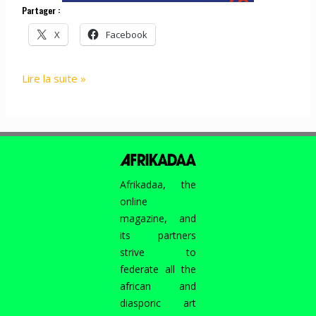
Partager :
X
Facebook
EVENEMENT
Lire la suite »
:
African
Art
Book
Fair
x
Afrikadaa, the
Miss
online
Read
magazine, and
its partners
strive to
federate all the
african and
diasporic art