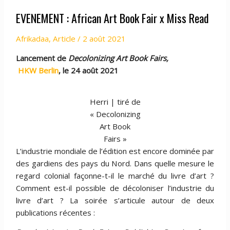
Read
EVENEMENT : African Art Book Fair x Miss Read
x
African
Afrikadaa
,
Article
/
2 août 2021
Art
Book
Lancement de
Decolonizing Art Book Fairs,
Fair
HKW Berlin
, le 24 août 2021
Herri | tiré de
« Decolonizing
Art Book
Fairs »
L’industrie mondiale de l’édition est encore dominée par
des gardiens des pays du Nord. Dans quelle mesure le
regard colonial façonne-t-il le marché du livre d’art ?
Comment est-il possible de décoloniser l’industrie du
livre d’art ? La soirée s’articule autour de deux
publications récentes :