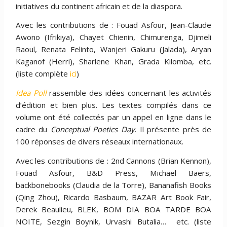
initiatives du continent africain et de la diaspora.
Avec les contributions de : Fouad Asfour, Jean-Claude
Awono (Ifrikiya), Chayet Chienin, Chimurenga, Djimeli
Raoul, Renata Felinto, Wanjeri Gakuru (Jalada), Aryan
Kaganof (Herri), Sharlene Khan, Grada Kilomba, etc.
(liste complète
ici
)
Idea Poll
rassemble des idées concernant les activités
d’édition et bien plus. Les textes compilés dans ce
volume ont été collectés par un appel en ligne dans le
cadre du
Conceptual Poetics Day
. Il présente près de
100 réponses de divers réseaux internationaux.
Avec les contributions de : 2nd Cannons (Brian Kennon),
Fouad Asfour, B&D Press, Michael Baers,
backbonebooks (Claudia de la Torre), Bananafish Books
(Qing Zhou), Ricardo Basbaum, BAZAR Art Book Fair,
Derek Beaulieu, BLEK, BOM DIA BOA TARDE BOA
NOITE, Sezgin Boynik, Urvashi Butalia… etc. (liste