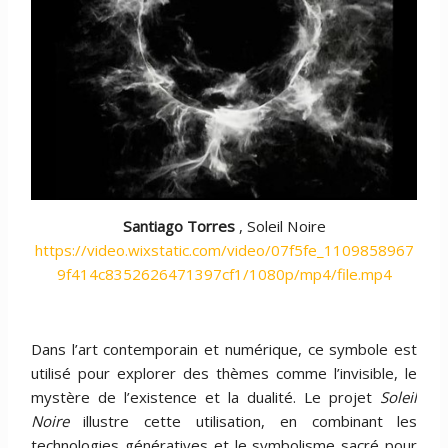
Santiago Torres
, Soleil Noire
https://video.wixstatic.com/video/07f5fe_1109858967
9f414c8352626471397cf1/1080p/mp4/file.mp4
Dans l’art contemporain et numérique, ce symbole est
utilisé pour explorer des thèmes comme l’invisible, le
mystère de l’existence et la dualité. Le projet
Soleil
Noire
illustre cette utilisation, en combinant les
technologies génératives et le symbolisme sacré pour