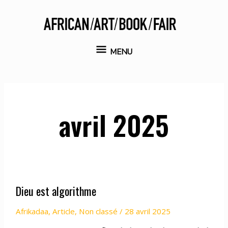
Aller
au
contenu
MENU
MENU
avril 2025
Dieu est algorithme
Afrikadaa
,
Article
,
Non classé
/
28 avril 2025