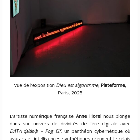
Vue de l’exposition
Dieu est algorithme,
Plateforme
,
Paris, 2025
L’artiste numérique française
Anne Hore
l nous plonge
dans son univers de divinités de l’ère digitale avec
DΛƬΛ ɖɛɨȶɨɛֆ – Fog Elf
, un panthéon cybernétique où
avatars et intelligences synthétiques prennent le relais