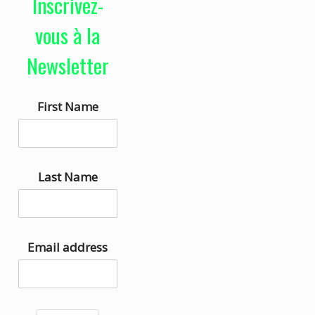
Inscrivez-
e
i
u
s
vous à la
r
e
Newsletter
a
z
u
l
First Name
d
e
i
s
o
f
l
Last Name
è
c
h
Email address
e
s
h