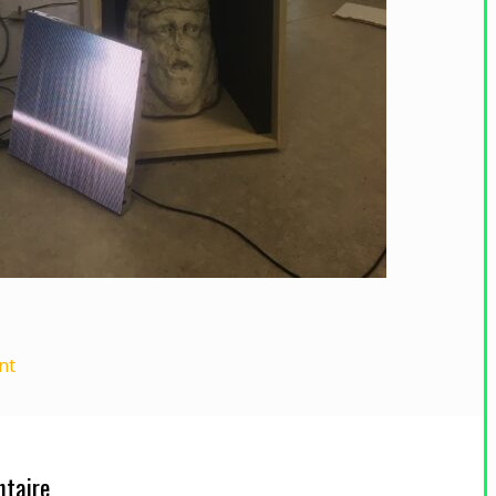
nt
taire