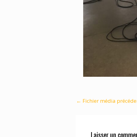
←
Fichier média précéde
Laisser un commen