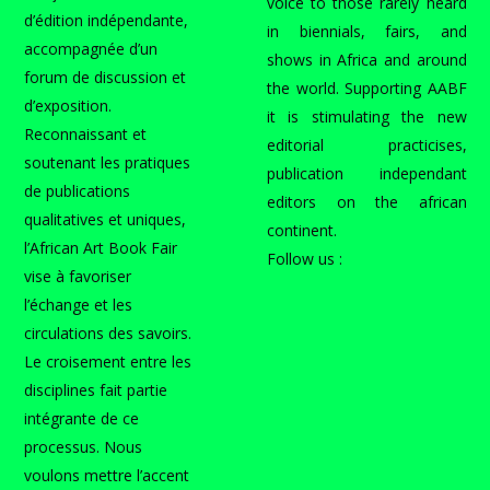
voice to those rarely heard
d’édition indépendante,
in biennials, fairs, and
accompagnée d’un
shows in Africa and around
forum de discussion et
the world. Supporting AABF
d’exposition.
it is stimulating the new
Reconnaissant et
editorial practicises,
soutenant les pratiques
publication independant
de publications
editors on the african
qualitatives et uniques,
continent.
l’African Art Book Fair
Follow us :
vise à favoriser
l’échange et les
circulations des savoirs.
Le croisement entre les
disciplines fait partie
intégrante de ce
processus. Nous
voulons mettre l’accent