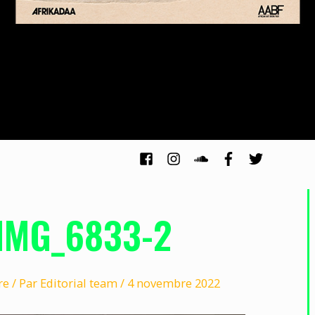
IMG_6833-2
re
/ Par
Editorial team
/
4 novembre 2022