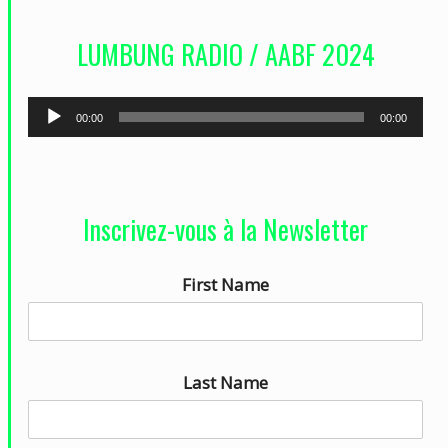
d
LUMBUNG RADIO / AABF 2024
é
o
L
00:00
00:00
e
c
t
Inscrivez-vous à la Newsletter
e
u
First Name
r
a
u
d
Last Name
i
o