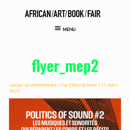
Aller
au
contenu
MENU
MENU
flyer_mep2
Laisser un commentaire
/ Par
Editorial team
/
11 mars
2025