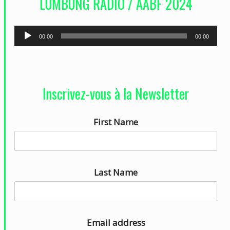
LUMBUNG RADIO / AABF 2024
é
o
L
00:00
00:00
e
c
t
Inscrivez-vous à la Newsletter
e
u
First Name
r
a
u
d
Last Name
i
o
Email address