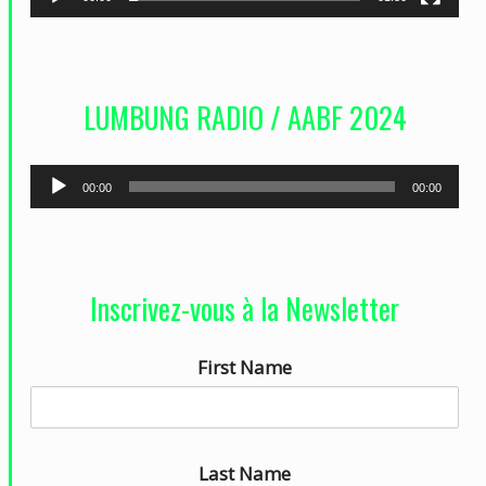
v
i
d
LUMBUNG RADIO / AABF 2024
é
o
L
00:00
00:00
e
c
t
Inscrivez-vous à la Newsletter
e
u
First Name
r
a
u
d
Last Name