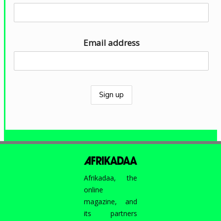
i
o
Email address
Afrikadaa, the
online
magazine, and
its partners