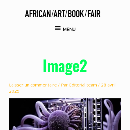
Aller
au
contenu
MENU
MENU
Image2
Laisser un commentaire
/ Par
Editorial team
/
28 avril
2025