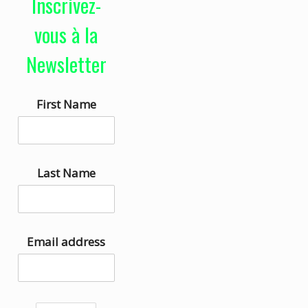
Inscrivez-
e
i
u
s
vous à la
r
e
Newsletter
a
z
u
l
First Name
d
e
i
s
o
f
l
Last Name
è
c
h
Email address
e
s
h