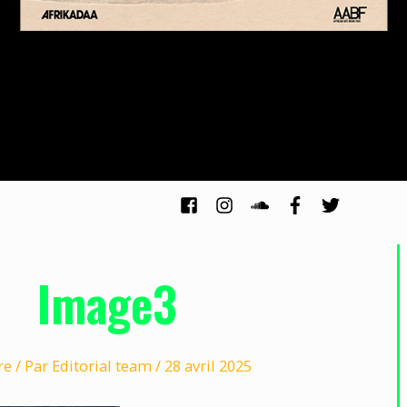
Image3
re
/ Par
Editorial team
/
28 avril 2025