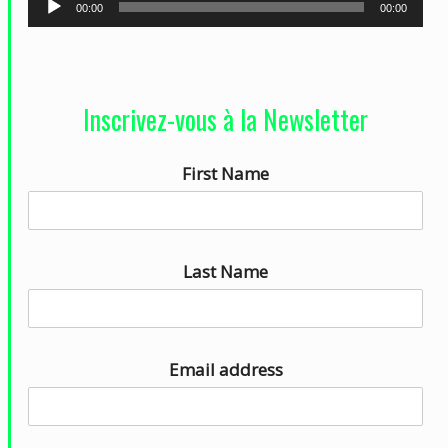
L
00:00
00:00
e
c
t
Inscrivez-vous à la Newsletter
e
u
First Name
r
a
u
d
Last Name
i
o
Email address