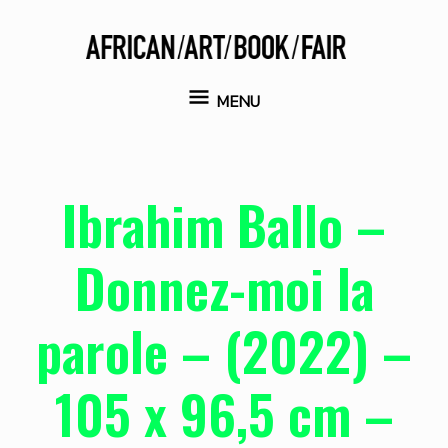
Aller
au
contenu
MENU
MENU
Ibrahim Ballo –
Donnez-moi la
parole – (2022) –
105 x 96,5 cm –