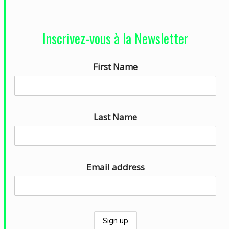
c
t
Inscrivez-vous à la Newsletter
e
u
First Name
r
a
u
d
Last Name
i
o
Email address