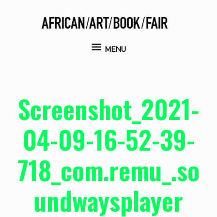
Aller
au
contenu
MENU
MENU
Screenshot_2021-
04-09-16-52-39-
718_com.remu_.so
undwaysplayer