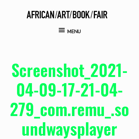
Aller
au
contenu
MENU
MENU
Screenshot_2021-
04-09-17-21-04-
279_com.remu_.so
undwaysplayer