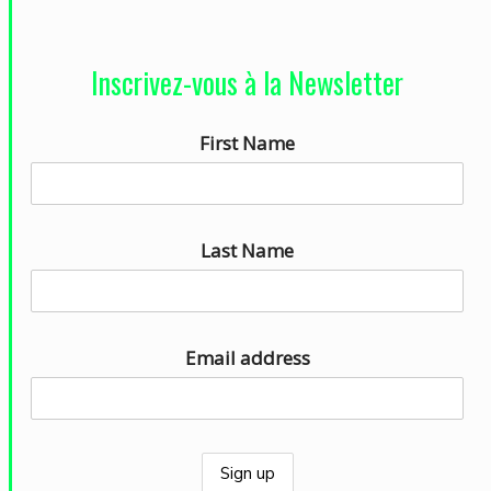
c
t
Inscrivez-vous à la Newsletter
e
u
First Name
r
a
u
d
Last Name
i
o
Email address