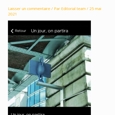
Laisser un commentaire
/ Par
Editorial team
/
25 mai
2021