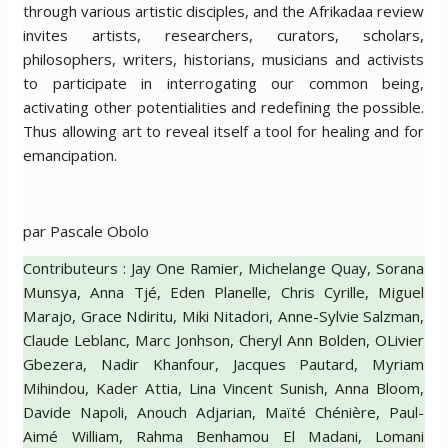
through various artistic disciples, and the Afrikadaa review
invites artists, researchers, curators, scholars,
philosophers, writers, historians, musicians and activists
to participate in interrogating our common being,
activating other potentialities and redefining the possible.
Thus allowing art to reveal itself a tool for healing and for
emancipation.
par Pascale Obolo
Contributeurs : Jay One Ramier, Michelange Quay, Sorana
Munsya, Anna Tjé, Eden Planelle, Chris Cyrille, Miguel
Marajo, Grace Ndiritu, Miki Nitadori, Anne-Sylvie Salzman,
Claude Leblanc, Marc Jonhson, Cheryl Ann Bolden, OLivier
Gbezera, Nadir Khanfour, Jacques Pautard, Myriam
Mihindou, Kader Attia, Lina Vincent Sunish, Anna Bloom,
Davide Napoli, Anouch Adjarian, Maïté Chénière, Paul-
Aimé William, Rahma Benhamou El Madani, Lomani