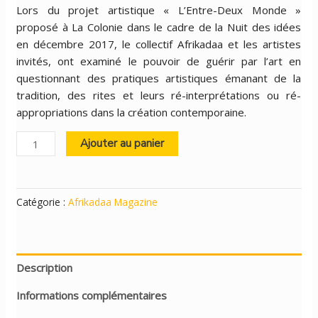
Lors du projet artistique « L’Entre-Deux Monde »
proposé à La Colonie dans le cadre de la Nuit des idées
en décembre 2017, le collectif Afrikadaa et les artistes
invités, ont examiné le pouvoir de guérir par l’art en
questionnant des pratiques artistiques émanant de la
tradition, des rites et leurs ré-interprétations ou ré-
appropriations dans la création contemporaine.
quantité
Ajouter au panier
de
AFRIKADAA
12
Catégorie :
Afrikadaa Magazine
-
"L'ENTRE-
DEUX
MONDE,
Description
L'ART
COMME
Informations complémentaires
ARME