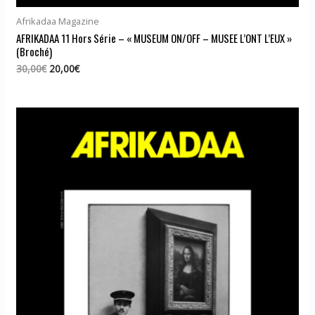
Afrikadaa Magazine
AFRIKADAA 11 Hors Série – « MUSEUM ON/OFF – MUSEE L’ONT L’EUX »
(Broché)
Le
Le
30,00
€
20,00
€
prix
prix
initial
actuel
était :
est :
30,00€.
20,00€.