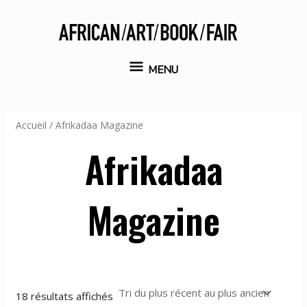
Aller
au
contenu
MENU
MENU
Accueil
/ Afrikadaa Magazine
Afrikadaa
Magazine
Trié
18 résultats affichés
du