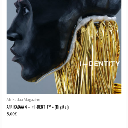
Afrikadaa Magazine
AFRIKADAA 4 – « I-DENTITY » (Digital)
5,00
€